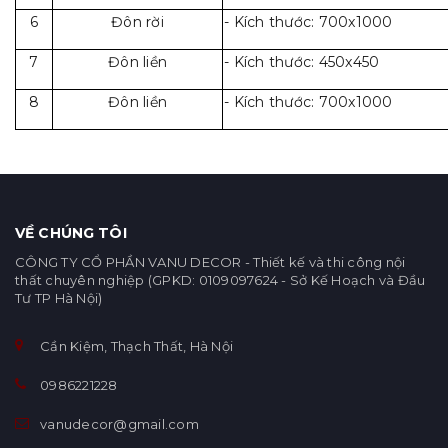
6
Đôn rời
- Kích thước: 700x1000
7
Đôn liền
- Kích thước: 450x450
8
Đôn liền
- Kích thước: 700x1000
VỀ CHÚNG TÔI
CÔNG TY CỔ PHẦN VANU DECOR - Thiết kế và thi công nội
thất chuyên nghiệp (GPKD: 0109097624 - Sở Kế Hoạch và Đầu
Tư TP Hà Nội)
Cần Kiệm, Thạch Thất, Hà Nội
0986221228
vanudecor@gmail.com