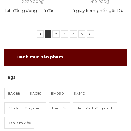
2.250.000₫
4.410.000₫
Tab đầu giường - Tủ đầu giường Tab01_VD01
Tủ giày kèm ghế ngồi TGGN_VD01
1
2
3
4
5
6
Danh mục sản phẩm
Tags
BA088
BA089
BA090
BA140
Bàn ăn thông minh
Bàn học
Bàn học thông minh
Bàn làm việc