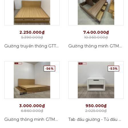
2.250.000₫
7.400.000₫
5.390.000₫
10.360.000₫
Giường truyền thống GTT01_VD01
Giường thông minh GTM02_VD01
-56%
-53%
3.000.000₫
950.000₫
6.860.000₫
2.025.000₫
Giường thông minh GTM01_VD01
Tab đầu giường - Tủ đầu giường Tab07_VD01