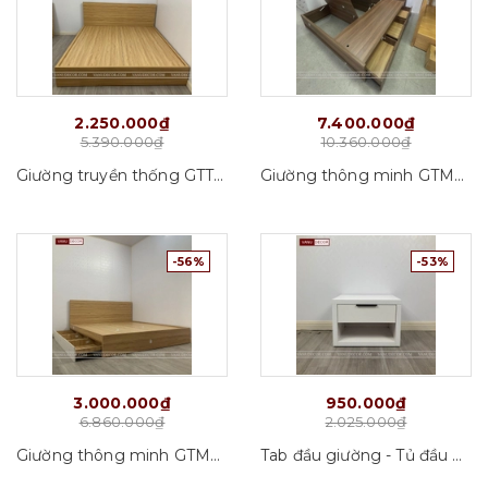
2.250.000₫
7.400.000₫
5.390.000₫
10.360.000₫
Giường truyền thống GTT01_VD01
Giường thông minh GTM02_VD01
-56%
-53%
3.000.000₫
950.000₫
6.860.000₫
2.025.000₫
Giường thông minh GTM01_VD01
Tab đầu giường - Tủ đầu giường Tab07_VD01