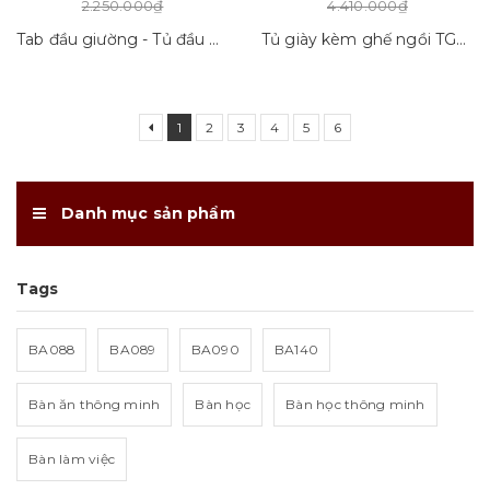
2.250.000₫
4.410.000₫
Tab đầu giường - Tủ đầu giường Tab01_VD01
Tủ giày kèm ghế ngồi TGGN_VD01
1
2
3
4
5
6
Danh mục sản phẩm
Tags
BA088
BA089
BA090
BA140
Bàn ăn thông minh
Bàn học
Bàn học thông minh
Bàn làm việc