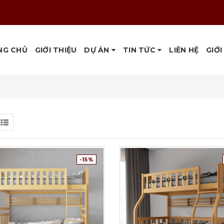
NG CHỦ
GIỚI THIỆU
DỰ ÁN
TIN TỨC
LIÊN HỆ
GIỚI
-15%
Tuỳ chọn