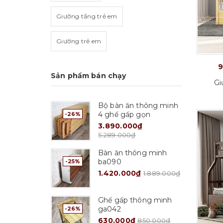
Giường tầng trẻ em
Giường trẻ em
9
Sản phẩm bán chạy
Gi
Bộ bàn ăn thông minh
4 ghế gấp gọn
-26%
3.890.000₫
5.289.000₫
Bàn ăn thông minh
ba090
-25%
ọn
Tuỳ chọn
1.420.000₫
1.889.000₫
Ghế gấp thông minh
ga042
-26%
630.000₫
850.000₫