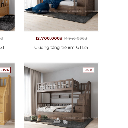
12.700.000₫
0₫
14.940.000₫
21
Giường tầng trẻ em GT124
-15%
-15%
Chi tiết
C