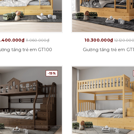
.400.000₫
10.300.000₫
11.060.000₫
12.120.00
ường tầng trẻ em GT100
Giường tầng trẻ em GT1
-15%
Tuỳ chọn