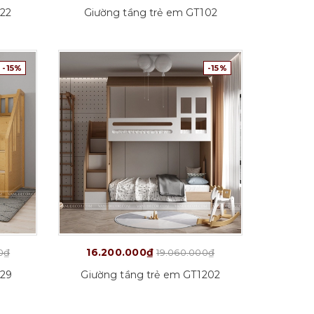
122
Giường tầng trẻ em GT102
-15%
-15%
Chi tiết
C
16.200.000₫
0₫
19.060.000₫
129
Giường tầng trẻ em GT1202