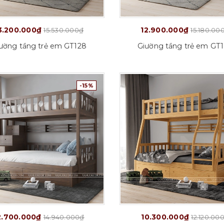
3.200.000₫
12.900.000₫
15.530.000₫
15.180.00
ường tầng trẻ em GT128
Giường tầng trẻ em GT
-15%
Tuỳ chọn
2.700.000₫
10.300.000₫
14.940.000₫
12.120.00