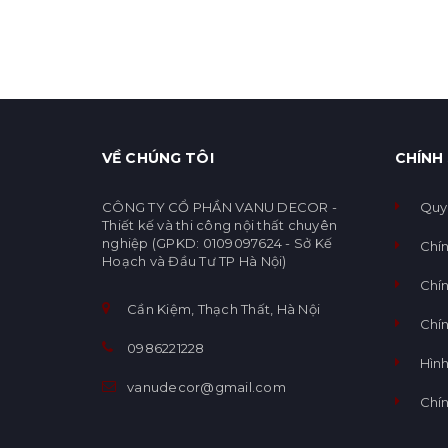
VỀ CHÚNG TÔI
CHÍNH
CÔNG TY CỔ PHẦN VANU DECOR -
Quy
Thiết kế và thi công nội thất chuyên
nghiệp (GPKD: 0109097624 - Sở Kế
Chí
Hoạch và Đầu Tư TP Hà Nội)
Chín
Cần Kiệm, Thạch Thất, Hà Nội
Chí
0986221228
Hình
vanudecor@gmail.com
Chí