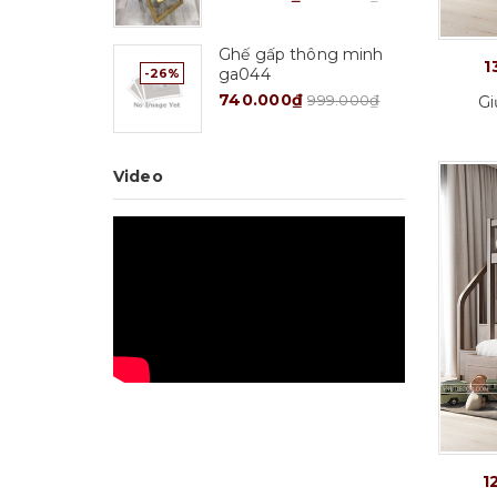
Ghế gấp thông minh
1
ga044
-26%
740.000₫
999.000₫
Gi
Video
ọn
Tuỳ chọn
1