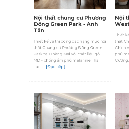
Nội thất chung cư Phương
Nội 
Đông Green Park - Anh
West
Tân
Thiết k
Thiết kế và thi công các hạng mục nội
thất C
thất Chung cư Phương Đông Green
Chính 
Park tại Hoàng Mai với chất liệu gỗ
phủ me
MDF chống ẩm phủ melanine Thái
Cường. 
Lan. ...
[Đọc tiếp]