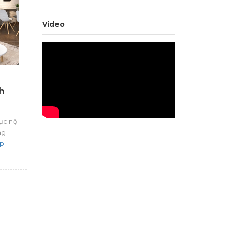
Video
h
ục nội
ng
p]