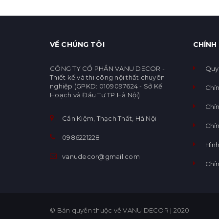
VỀ CHÚNG TÔI
CHÍNH
CÔNG TY CỔ PHẦN VANU DECOR -
Quy
Thiết kế và thi công nội thất chuyên
nghiệp (GPKD: 0109097624 - Sở Kế
Chí
Hoạch và Đầu Tư TP Hà Nội)
Chín
Cần Kiệm, Thạch Thất, Hà Nội
Chí
0986221228
Hình
vanudecor@gmail.com
Chí
© Bản quyền thuộc về VANU DECOR
|
2020