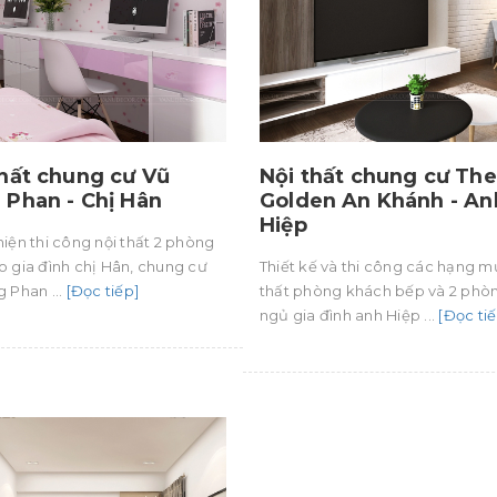
thất chung cư Vũ
Nội thất chung cư The
 Phan - Chị Hân
Golden An Khánh - An
Hiệp
iện thi công nội thất 2 phòng
 gia đình chị Hân, chung cư
Thiết kế và thi công các hạng m
 Phan ...
[Đọc tiếp]
thất phòng khách bếp và 2 phò
ngủ gia đình anh Hiệp ...
[Đọc tiế