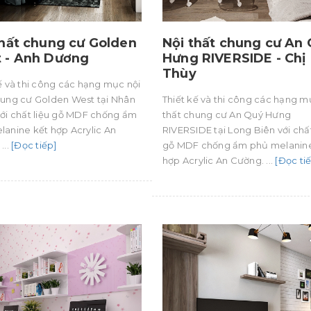
thất chung cư Golden
Nội thất chung cư An
 - Anh Dương
Hưng RIVERSIDE - Chị
Thùy
ế và thi công các hạng mục nội
hung cư Golden West tại Nhân
Thiết kế và thi công các hạng m
với chất liệu gỗ MDF chống ẩm
thất chung cư An Quý Hưng
lanine kết hợp Acrylic An
RIVERSIDE tại Long Biên với chất
...
[Đọc tiếp]
gỗ MDF chống ẩm phủ melanine
hợp Acrylic An Cường. ...
[Đọc ti