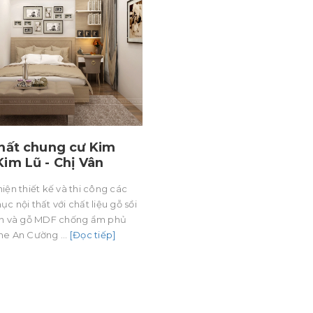
thất chung cư Kim
Kim Lũ - Chị Vân
iện thiết kế và thi công các
c nội thất với chất liệu gỗ sồi
ên và gỗ MDF chống ẩm phủ
ne An Cường ...
[Đọc tiếp]