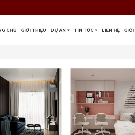
NG CHỦ
GIỚI THIỆU
DỰ ÁN
TIN TỨC
LIÊN HỆ
GIỚI