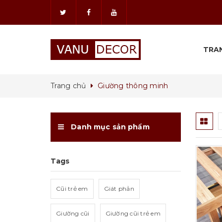
TRA
Trang chủ
Giường thông minh
Danh mục sản phẩm
Tags
Cũi trẻ em
Giát phản
ọn
Tuỳ chọn
Giường cũi
Giường cũi trẻ em