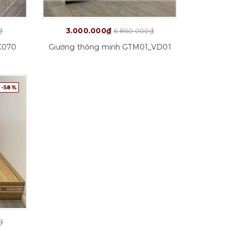
3.000.000₫
₫
6.860.000₫
C070
Giường thông minh GTM01_VD01
-58%
Chi tiết
C
₫