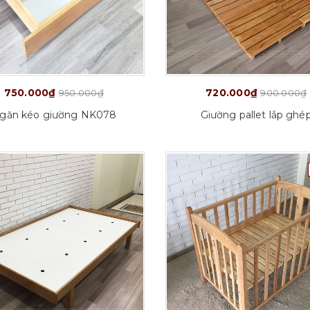
750.000₫
720.000₫
950.000₫
900.000₫
găn kéo giường NK078
Giường pallet lắp ghé
Tuỳ chọn