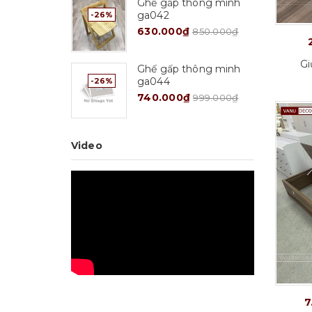
Ghế gấp thông minh
ga042
-26%
630.000₫
850.000₫
Gi
Ghế gấp thông minh
ga044
-26%
740.000₫
999.000₫
Video
ọn
Tuỳ chọn
7