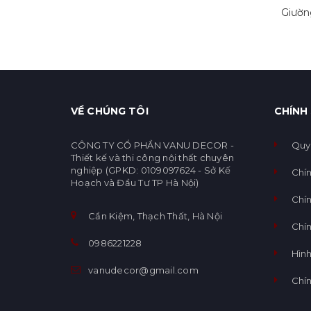
Giườn
VỀ CHÚNG TÔI
CHÍNH
CÔNG TY CỔ PHẦN VANU DECOR -
Quy
Thiết kế và thi công nội thất chuyên
nghiệp (GPKD: 0109097624 - Sở Kế
Chí
Hoạch và Đầu Tư TP Hà Nội)
Chín
Cần Kiệm, Thạch Thất, Hà Nội
Chí
0986221228
Hình
vanudecor@gmail.com
Chí