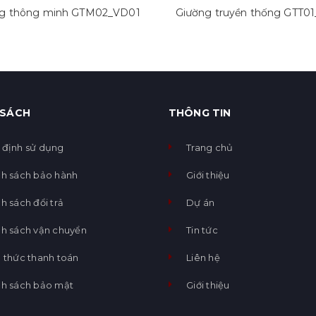
g thông minh GTM02_VD01
Giường truyền thống GTT0
 SÁCH
THÔNG TIN
 định sử dụng
Trang chủ
nh sách bảo hành
Giới thiệu
h sách đổi trả
Dự án
nh sách vận chuyển
Tin tức
 thức thanh toán
Liên hệ
nh sách bảo mật
Giới thiệu