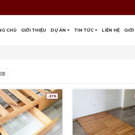
NG CHỦ
GIỚI THIỆU
DỰ ÁN
TIN TỨC
LIÊN HỆ
GIỚI
-21%
Tuỳ chọn