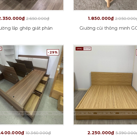
2.350.000₫
1.850.000₫
2.650.000₫
2.050.000
ường lắp ghép giát phản
Giường cũi thông minh G
-29%
.400.000₫
2.250.000₫
10.360.000₫
5.390.000