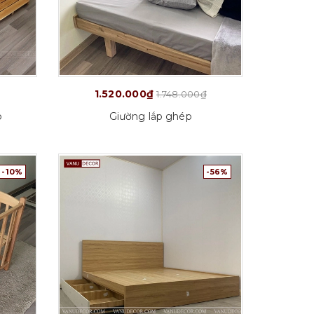
1.520.000₫
1.748.000₫
p
Giường lắp ghép
-10%
-56%
Chi tiết
C