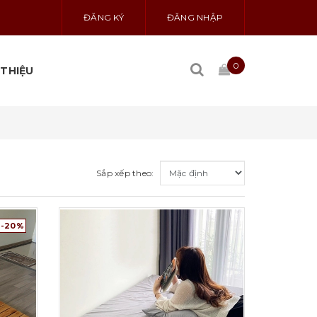
ĐĂNG KÝ
ĐĂNG NHẬP
0
 THIỆU
Sắp xếp theo:
-20%
Chi tiết
C