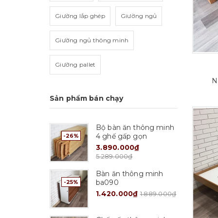
Giường lắp ghép
Giường ngủ
Giường ngủ thông minh
Giường pallet
N
Sản phẩm bán chạy
Bộ bàn ăn thông minh
4 ghế gấp gọn
-26%
3.890.000₫
5.289.000₫
ọn
Tuỳ chọn
Bàn ăn thông minh
ba090
-25%
1.420.000₫
1.889.000₫