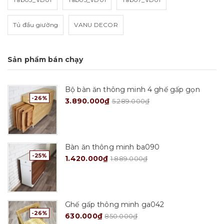
Tủ đầu giường
VANU DECOR
Sản phẩm bán chạy
Bộ bàn ăn thông minh 4 ghế gấp gọn
-26%
3.890.000₫
5.289.000₫
Bàn ăn thông minh ba090
-25%
1.420.000₫
1.889.000₫
Ghế gấp thông minh ga042
-26%
630.000₫
850.000₫